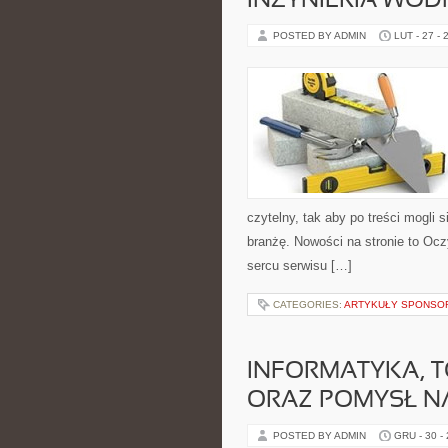
INŻYNIERIA WOD
POSTED BY ADMIN
LUT - 27 - 
czytelny, tak aby po treści mogli 
branżę. Nowości na stronie to Oc
sercu serwisu […]
CATEGORIES:
ARTYKUŁY SPONS
INFORMATYKA, T
ORAZ POMYSŁ NA
POSTED BY ADMIN
GRU - 30 -