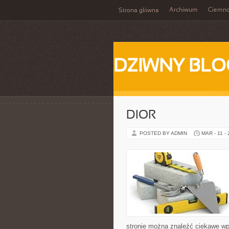
Archiwum
Ciemn
Strona główna
DZIWNY BLO
DIOR
POSTED BY ADMIN
MAR - 11 -
stronie można znaleźć ciekawe wpis