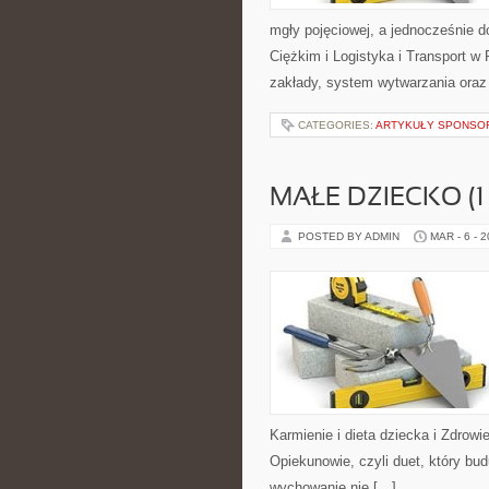
mgły pojęciowej, a jednocześnie 
Ciężkim i Logistyka i Transport w
zakłady, system wytwarzania oraz 
CATEGORIES:
ARTYKUŁY SPONS
MAŁE DZIECKO (1
POSTED BY ADMIN
MAR - 6 - 
Karmienie i dieta dziecka i Zdrow
Opiekunowie, czyli duet, który bu
wychowanie nie […]