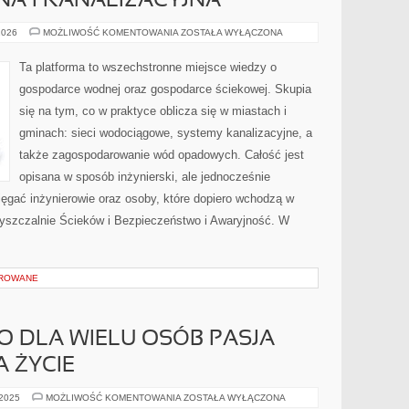
NA I KANALIZACYJNA
INŻYNIERIA
2026
MOŻLIWOŚĆ KOMENTOWANIA
ZOSTAŁA WYŁĄCZONA
WODNA
I
KANALIZACYJNA
Ta platforma to wszechstronne miejsce wiedzy o
gospodarce wodnej oraz gospodarce ściekowej. Skupia
się na tym, co w praktyce oblicza się w miastach i
gminach: sieci wodociągowe, systemy kanalizacyjne, a
także zagospodarowanie wód opadowych. Całość jest
opisana w sposób inżynierski, ale jednocześnie
sięgać inżynierowie oraz osoby, które dopiero wchodzą w
zyszczalnie Ścieków i Bezpieczeństwo i Awaryjność. W
OROWANE
O DLA WIELU OSÓB PASJA
 ŻYCIE
INFORMATYKA,
 2025
MOŻLIWOŚĆ KOMENTOWANIA
ZOSTAŁA WYŁĄCZONA
TO