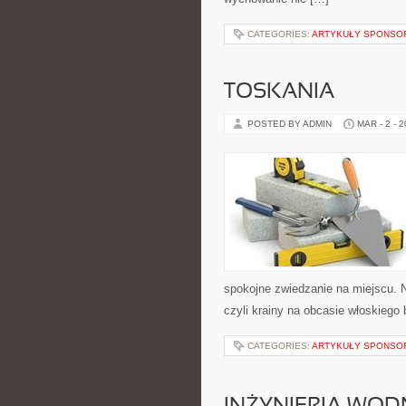
CATEGORIES:
ARTYKUŁY SPONS
TOSKANIA
POSTED BY ADMIN
MAR - 2 - 
spokojne zwiedzanie na miejscu. 
czyli krainy na obcasie włoskiego 
CATEGORIES:
ARTYKUŁY SPONS