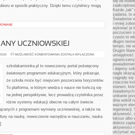
się od trudn
zaakceptowan
 ubioru w sposób praktyczny. Dzięki temu czytelnicy mogą
Każde „tak”
zadania, to 
Świadomie wy
i mniej zobo
OROWANE
wykonać je l
poczuciem s
często to wła
długim termi
ANY UCZNIOWSKIEJ
tempo, nie w
Drugim filar
PROGRAMY
 2026
MOŻLIWOŚĆ KOMENTOWANIA
ZOSTAŁA WYŁĄCZONA
umiejętność 
WYMIANY
ograniczamy
UCZNIOWSKIEJ
powiadomien
szkolakamionka.pl to nowoczesny portal poświęcony
i dajemy sob
światowym programom edukacyjnym, który pokazuje,
nagle okazuj
ciągnęły si
że szkoła może być miejscem poszerzania horyzontów.
znacznie kró
stanem, któr
To platforma, w którym wiedza o nauce nie kończą się
świadomych w
na jednej perspektywie, lecz prowadzą czytelnika przez
unikanie prz
dnia wokół 
różne systemy edukacji obecne na całym świecie.
ważnym eleme
iązanych z programami wymiany uczniowskiej, a także na
regeneracji.
aktywność, 
ultury na naukę, nowoczesne narzędzia w nauczaniu, nauka
luksus albo 
dobrze zapla
]
aktywności 
utrzymać wy