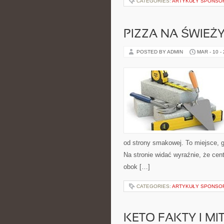
CATEGORIES:
ARTYKUŁY SPONS
PIZZA NA ŚWIEŻ
POSTED BY ADMIN
MAR - 10 -
od strony smakowej. To miejsce, gd
Na stronie widać wyraźnie, że cen
obok […]
CATEGORIES:
ARTYKUŁY SPONS
KETO FAKTY I MI