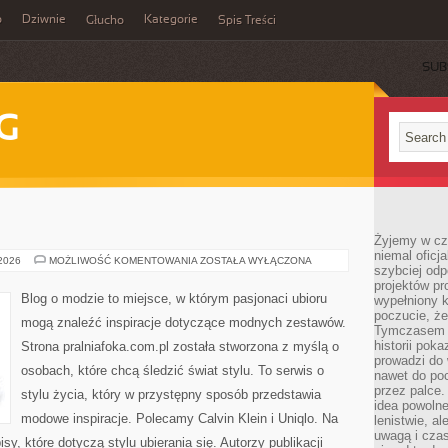
o
Dziwnie
Kategorie
Głucho
Spis Treści
SUB
G
Żyjemy w cz
niemal oficj
DIOR
 2026
MOŻLIWOŚĆ KOMENTOWANIA
ZOSTAŁA WYŁĄCZONA
szybciej odp
projektów pr
Blog o modzie to miejsce, w którym pasjonaci ubioru
wypełniony 
poczucie, że
mogą znaleźć inspiracje dotyczące modnych zestawów.
Tymczasem c
historii pok
Strona pralniafoka.com.pl została stworzona z myślą o
prowadzi do 
osobach, które chcą śledzić świat stylu. To serwis o
nawet do poc
przez palce.
stylu życia, który w przystępny sposób przedstawia
idea powolne
modowe inspiracje. Polecamy Calvin Klein i Uniqlo. Na
lenistwie, a
uwagą i cza
y, które dotyczą stylu ubierania się. Autorzy publikacji