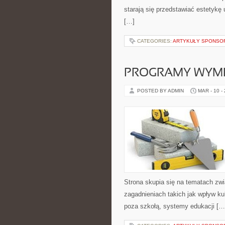
starają się przedstawiać estetykę
[…]
CATEGORIES:
ARTYKUŁY SPONS
PROGRAMY WYMI
POSTED BY ADMIN
MAR - 10 -
Strona skupia się na tematach zw
zagadnieniach takich jak wpływ k
poza szkołą, systemy edukacji […