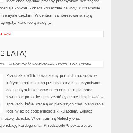
które chcą ogarniać procesy przemysłowe bez zbędnej
doceniają konkret. Zobacz koniecznie Zawody w Przemyśle
 Przemyśle Ciężkim. W centrum zainteresowania stoją
agregaty, które robią pracę […]
OROWANE
–3 LATA)
MAŁE
2026
MOŻLIWOŚĆ KOMENTOWANIA
ZOSTAŁA WYŁĄCZONA
DZIECKO
(1–
3
Przedszkole76 to nowoczesny portal dla rodziców, w
LATA)
którym temat malucha przenika się z macierzyństwem i
codziennym funkcjonowaniem domu. To platforma
stworzone po to, by upraszczać dylematy i inspirować w
sprawach, które wracają od pierwszych chwil planowania
rodziny aż po codzienność z kilkulatkiem. Zobacz
ie i rozwój dziecka. W centrum są Maluchy oraz
duje relację każdego dnia. Przedszkole76 pokazuje, że