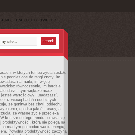
SCRIBE
FACEBOOK
TWITTER
asach, w których tempo życia zostało
alnie podniesione do rangi cnoty. Im
owiadasz na maile, im więcej
owadzisz równocześnie, im bardziej
kalendarz – tym większe masz
 jesteś wartościowy i „nadążasz”.
oraz więcej badań i osobistych
azuje, że gonitwa bez chwili oddechu
wypalenia, spadku jakości pracy, a
zucia, że własne życie przecieka
 W kontrze do tego trendu pojawia się
j produktywności, która nie polega na
le na mądrym gospodarowaniu energią,
sem. Powolna produktywność zaczyna