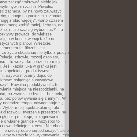
atwo zacząć traktować siebie jak
wykonywania zadań. Powolna
ść zachęca, by na nowo zauważyć
eby, emocje i ograniczenia. Zamiast
mogę zrobić więcej?”, warto czasem
ego mogę zrobić mniej, żeby to, co
żne, miało szansę wybrzmieć?”. Ta
pektywy prowadzi do większej
cji, a w konsekwencji także do
listycznych planów. Wreszcie,
ementem tej filozofii jest
że życie składa się nie tylko z pracy i
Relacje, zdrowie, rozwój osobisty,
su – to wszystko potrzebuje miejsca
. Jeśli każda luka w grafiku jest
ie zapełniana „produktywnymi”
mi, szybko możemy dojść do
którym osiągnięcia zawodowe
eszyć. Powolna produktywność to
wiania miejsca na niespodzianki, na
ść, na zwyczajne bycie – bez celu,
a, bez porównywania się z innymi. W
ry nagradza tempo, odwagą staje się
. Wybór mniej spektakularnej, ale
eżki rozwoju, tworzenie przestrzeni na
 głęboką refleksję, pielęgnowanie
anie o własne granice – wszystko to
a nową definicję sukcesu. Nie chodzi
o, ile rzeczy udało się „odhaczyć”, ale o
czujemy w trakcie ich wykonywania i czy