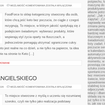
pośpiechu, ł
maszynę do 
KETO
2026
MOŻLIWOŚĆ KOMENTOWANIA
ZOSTAŁA WYŁĄCZONA
FAKTY
produktywno
I
własne potrz
MITY
FoodForce to sklep ketogeniczny stworzony dla osób,
pytać: „Jak 
zapytać: „Cz
które chcą jeść keto bez poczucia, że ciągle z czegoś
naprawdę wa
rezygnują. To miejsce, w którym jakość spotykają się z
zmiana pers
samoakcepta
podejściem świadomym: wybierasz produkty, które
bardziej rea
kluczowym el
wspierają styl życia oparty na tłuszczach, a
świadomość, 
jednocześnie pomagają utrzymać ograniczone cukry.
listy zadań. 
poczucie sen
to jest realne na co dzień, a nie tylko na papierze, ta idea
w kalendarzu
ie na stronie to Keto […]
automatyczn
aktywnościa
momentu, w 
OROWANE
przestają ci
sztuka zosta
spontaniczno
bez mierzeni
NGIELSKIEGO
świecie, któ
spowolnienie
stabilnej ści
NAUKA
2026
MOŻLIWOŚĆ KOMENTOWANIA
ZOSTAŁA WYŁĄCZONA
odpoczynek i
JĘZYKA
ANGIELSKIEGO
relacji i db
To miejsce stworzone z myślą o uczeniu się rozumianej
składa się n
już tylko o t
szeroko, czyli nie tylko jako realizacja podstawy
to, jak się 