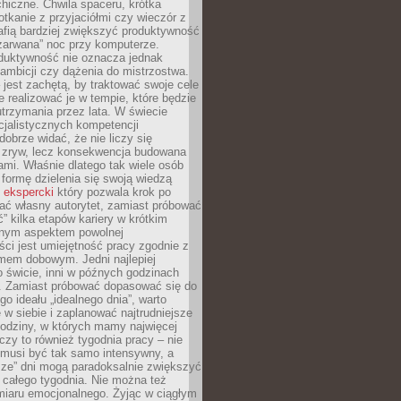
hiczne. Chwila spaceru, krótka
tkanie z przyjaciółmi czy wieczór z
afią bardziej zwiększyć produktywność
„zarwana” noc przy komputerze.
duktywność nie oznacza jednak
 ambicji czy dążenia do mistrzostwa.
 jest zachętą, by traktować swoje cele
e realizować je w tempie, które będzie
trzymania przez lata. W świecie
cjalistycznych kompetencji
dobrze widać, że nie liczy się
 zryw, lecz konsekwencja budowana
mi. Właśnie dlatego tak wiele osób
 formę dzielenia się swoją wiedzą
 ekspercki
który pozwala krok po
ać własny autorytet, zamiast próbować
” kilka etapów kariery w krótkim
otnym aspektem powolnej
ci jest umiejętność pracy zgodnie z
mem dobowym. Jedni najlepiej
o świcie, inni w późnych godzinach
. Zamiast próbować dopasować się do
go ideału „idealnego dnia”, warto
 w siebie i zaplanować najtrudniejsze
godziny, w których mamy najwięcej
yczy to również tygodnia pracy – nie
 musi być tak samo intensywny, a
sze” dni mogą paradoksalnie zwiększyć
 całego tygodnia. Nie można też
iaru emocjonalnego. Żyjąc w ciągłym