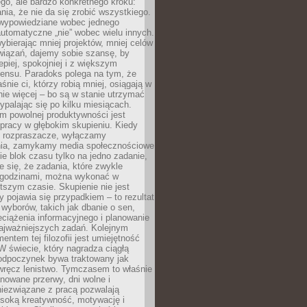
ego, ale bardzo konkretnego kroku:
ia, że nie da się zrobić wszystkiego.
 wypowiedziane wobec jednego
automatyczne „nie” wobec wielu innych.
bierając mniej projektów, mniej celów
wiązań, dajemy sobie szansę, by
epiej, spokojniej i z większym
ensu. Paradoks polega na tym, że
śnie ci, którzy robią mniej, osiągają w
nie więcej – bo są w stanie utrzymać
ypalając się po kilku miesiącach.
em powolnej produktywności jest
pracy w głębokim skupieniu. Kiedy
 rozpraszacze, wyłączamy
ia, zamykamy media społecznościowe
ie blok czasu tylko na jedno zadanie,
e się, że zadania, które zwykle
ę godzinami, można wykonać w
tszym czasie. Skupienie nie jest
y pojawia się przypadkiem – to rezultat
yborów, takich jak dbanie o sen,
eciążenia informacyjnego i planowanie
najważniejszych zadań. Kolejnym
ntem tej filozofii jest umiejętność
 W świecie, który nagradza ciągłą
odpoczynek bywa traktowany jak
wręcz lenistwo. Tymczasem to właśnie
nowane przerwy, dni wolne i
niezwiązane z pracą pozwalają
soką kreatywność, motywację i