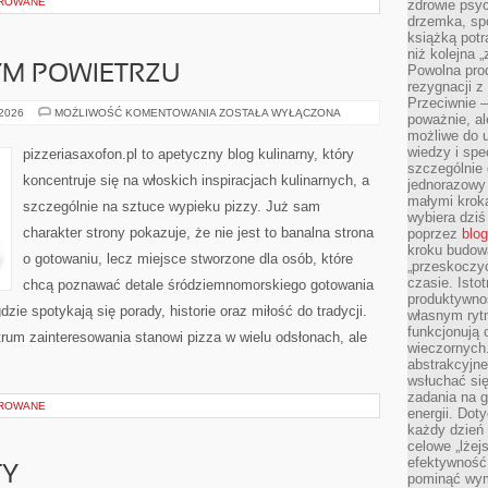
OROWANE
zdrowie psyc
drzemka, spo
książką potr
niż kolejna 
Powolna pro
YM POWIETRZU
rezygnacji z
Przeciwnie –
PIZZA
 2026
MOŻLIWOŚĆ KOMENTOWANIA
ZOSTAŁA WYŁĄCZONA
poważnie, al
NA
możliwe do u
ŚWIEŻYM
POWIETRZU
wiedzy i spe
pizzeriasaxofon.pl to apetyczny blog kulinarny, który
szczególnie 
koncentruje się na włoskich inspiracjach kulinarnych, a
jednorazowy
małymi kroka
szczególnie na sztuce wypieku pizzy. Już sam
wybiera dziś
charakter strony pokazuje, że nie jest to banalna strona
poprzez
blog
kroku budow
o gotowaniu, lecz miejsce stworzone dla osób, które
„przeskoczyć
czasie. Ist
chcą poznawać detale śródziemnomorskiego gotowania
produktywnoś
zie spotykają się porady, historie oraz miłość do tradycji.
własnym ryt
funkcjonują 
trum zainteresowania stanowi pizza w wielu odsłonach, ale
wieczornych
abstrakcyjne
wsłuchać się
zadania na 
OROWANE
energii. Dot
każdy dzień
celowe „lżej
efektywność
TY
pominąć wym