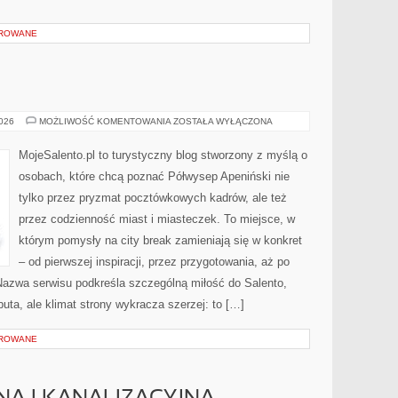
OROWANE
TOSKANIA
2026
MOŻLIWOŚĆ KOMENTOWANIA
ZOSTAŁA WYŁĄCZONA
MojeSalento.pl to turystyczny blog stworzony z myślą o
osobach, które chcą poznać Półwysep Apeniński nie
tylko przez pryzmat pocztówkowych kadrów, ale też
przez codzienność miast i miasteczek. To miejsce, w
którym pomysły na city break zamieniają się w konkret
– od pierwszej inspiracji, przez przygotowania, aż po
Nazwa serwisu podkreśla szczególną miłość do Salento,
buta, ale klimat strony wykracza szerzej: to […]
OROWANE