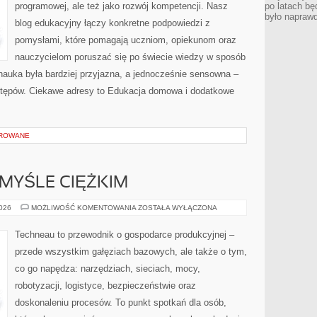
programowej, ale też jako rozwój kompetencji. Nasz
po latach bę
było napraw
blog edukacyjny łączy konkretne podpowiedzi z
pomysłami, które pomagają uczniom, opiekunom oraz
nauczycielom poruszać się po świecie wiedzy w sposób
auka była bardziej przyjazna, a jednocześnie sensowna –
ostępów. Ciekawe adresy to Edukacja domowa i dodatkowe
OROWANE
MYŚLE CIĘŻKIM
ZAWODY
2026
MOŻLIWOŚĆ KOMENTOWANIA
ZOSTAŁA WYŁĄCZONA
W
PRZEMYŚLE
CIĘŻKIM
Techneau to przewodnik o gospodarce produkcyjnej –
przede wszystkim gałęziach bazowych, ale także o tym,
co go napędza: narzędziach, sieciach, mocy,
robotyzacji, logistyce, bezpieczeństwie oraz
doskonaleniu procesów. To punkt spotkań dla osób,