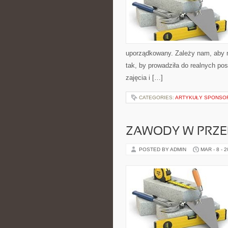
uporządkowany. Zależy nam, aby n
tak, by prowadziła do realnych p
zajęcia i […]
CATEGORIES:
ARTYKUŁY SPONS
ZAWODY W PRZE
POSTED BY ADMIN
MAR - 8 - 